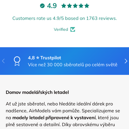
4.9
Customers rate us 4.9/5 based on 1763 reviews.
Verified
Vyžadováno přihlášení
4,8 ⭐ Trustpilot
PŘEDCHOZÍ
DA
Přihlaste se ke svému účtu a přidejte produkty
Více než 30 000 sběratelů po celém světě
do seznamu přání a prohlédněte si dříve
uložené položky.
Přihlášení
Domov modelářských letadel
Ať už jste sběratel, nebo hledáte ideální dárek pro
nadšence, AirModels vám pomůže. Specializujeme se
na
modely letadel připravené k vystavení
, které jsou
plně sestavené a detailní. Díky obrovskému výběru