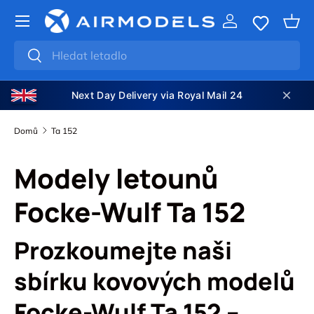
PŘEJÍT NA OBSAH
Přihlásit se
Koší
Hledat
Hledat
Next Day Delivery via Royal Mail 24
Domů
Ta 152
Modely letounů
Focke-Wulf Ta 152
Prozkoumejte naši
sbírku kovových modelů
Focke-Wulf Ta 152 –