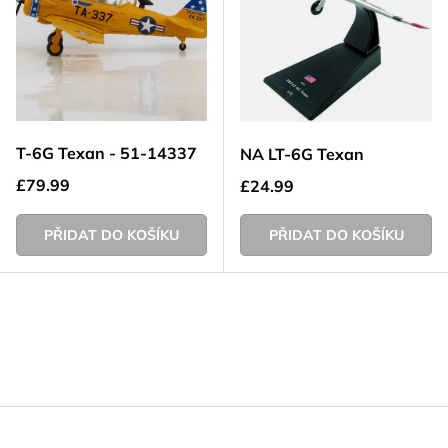
T-6G Texan - 51-14337
NA LT-6G Texan
Běžná cena
£79.99
Běžná cena
£24.99
PŘIDAT DO KOŠÍKU
PŘIDAT DO KOŠÍKU