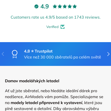
4.9
Customers rate us 4.9/5 based on 1743 reviews.
Verified
Vyžadováno přihlášení
4,8 ⭐ Trustpilot
PŘEDCHOZÍ
DA
Přihlaste se ke svému účtu a přidejte produkty
Více než 30 000 sběratelů po celém světě
do seznamu přání a prohlédněte si dříve
uložené položky.
Přihlášení
Domov modelářských letadel
Ať už jste sběratel, nebo hledáte ideální dárek pro
nadšence, AirModels vám pomůže. Specializujeme se
na
modely letadel připravené k vystavení
, které jsou
plně sestavené a detailní. Díky obrovskému výběru