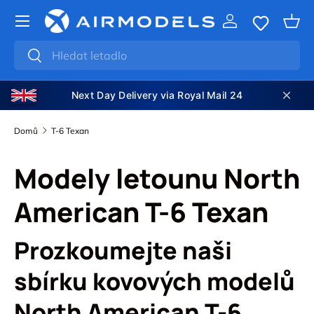
PŘEJÍT NA OBSAH
Přihlásit se
Koší
Hledat
Hledat
Next Day Delivery via Royal Mail 24
Domů
T-6 Texan
Modely letounu North
American T-6 Texan
Prozkoumejte naši
sbírku kovových modelů
North American T-6