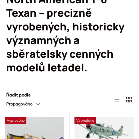
Texan – precizně
vyrobených, historicky
významných a
sběratelsky cenných
modelů letadel.
Řadit podle
Seznam
Mřížk
Propagováno
Vyprodáno
Vyprodáno